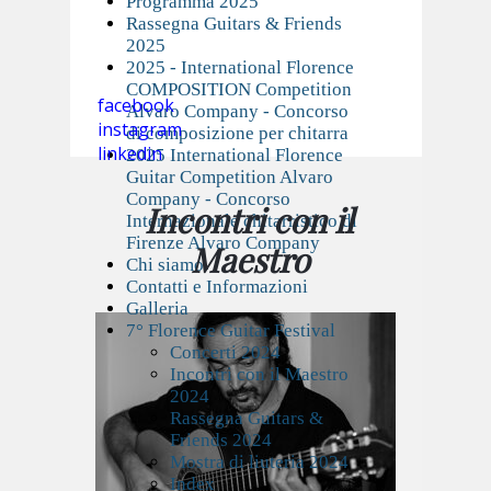
Programma 2025
Rassegna Guitars & Friends
2025
2025 - International Florence
COMPOSITION Competition
facebook
Alvaro Company - Concorso
instagram
di composizione per chitarra
linkedin
2025 International Florence
Guitar Competition Alvaro
Company - Concorso
Incontri con il
Internazionale chitarristico di
Firenze Alvaro Company
Maestro
Chi siamo
Contatti e Informazioni
Galleria
7° Florence Guitar Festival
Concerti 2024
Incontri con il Maestro
2024
Rassegna Guitars &
Friends 2024
Mostra di liuteria 2024
Index