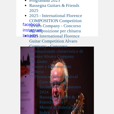
Programma 2025
Rassegna Guitars & Friends
2025
2025 - International Florence
COMPOSITION Competition
facebook
Alvaro Company - Concorso
instagram
di composizione per chitarra
linkedin
2025 International Florence
Guitar Competition Alvaro
Company - Concorso
Internazionale chitarristico di
Firenze Alvaro Company
Chi siamo
Contatti e Informazioni
Galleria
7° Florence Guitar Festival
Concerti 2024
Incontri con il Maestro
2024
Rassegna Guitars &
Friends 2024
Mostra di liuteria 2024
Index