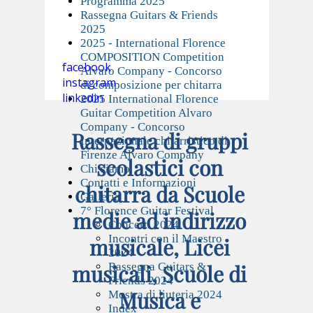
Programma 2025
Rassegna Guitars & Friends
2025
2025 - International Florence
COMPOSITION Competition
facebook
Alvaro Company - Concorso
instagram
di composizione per chitarra
linkedin
2025 International Florence
Guitar Competition Alvaro
Company - Concorso
Rassegna di gruppi
Internazionale chitarristico di
Firenze Alvaro Company
scolastici con
Chi siamo
Contatti e Informazioni
chitarra da Scuole
Galleria
7° Florence Guitar Festival
medie ad indirizzo
Concerti 2024
Incontri con il Maestro
musicale, Licei
2024
musicali, Scuole di
Rassegna Guitars &
Friends 2024
Musica e
Mostra di liuteria 2024
Index