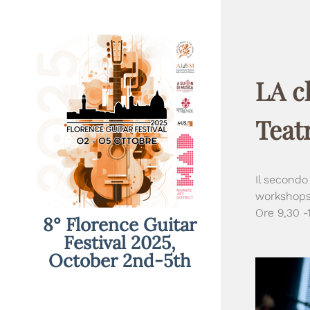
LA c
Teat
Il secondo
workshops s
Ore 9,30 -
8° Florence Guitar
Festival 2025,
October 2nd-5th