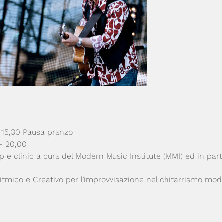
 15,30 Pausa pranzo
– 20,00
 e clinic a cura del Modern Music Institute (MMI) ed in part
itmico e Creativo per l’improvvisazione nel chitarrismo mo