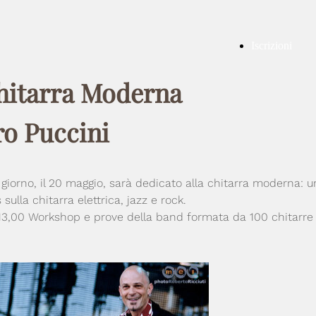
Iscrizioni
hitarra Moderna
ro Puccini
 giorno, il 20 maggio, sarà dedicato alla chitarra moderna: 
ulla chitarra elettrica, jazz e rock.
13,00 Workshop e prove della band formata da 100 chitarre