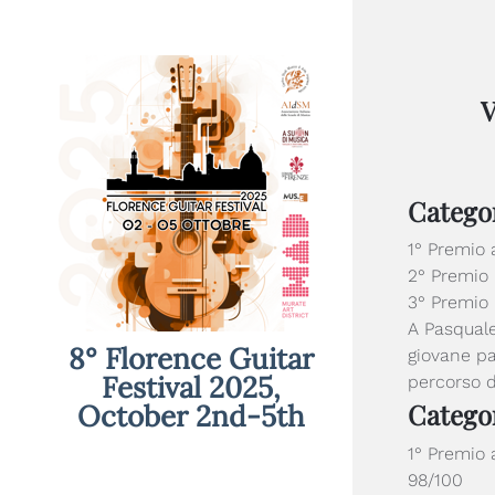
V
Catego
1° Premio
2° Premio
3° Premio
A Pasquale
8° Florence Guitar
giovane pa
Festival 2025,
percorso d
Catego
October 2nd-5th
1° Premio 
98/100