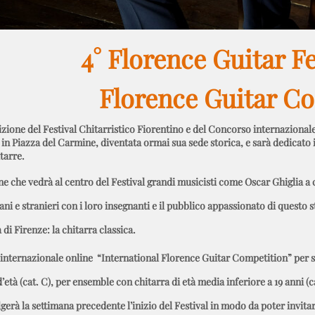
4° Florence Guitar F
Florence Guitar C
izione del Festival Chitarristico Fiorentino e del Concorso internazionale
 in Piazza del Carmine, diventata ormai sua sede storica, e sarà dedicato 
itarre.
e che vedrà al centro del Festival grandi musicisti come Oscar Ghiglia a 
liani e stranieri con i loro insegnanti e il pubblico appassionato di que
a di Firenze:
la chitarra classica.
internazionale online
“International Florence Guitar Competition”
per so
d’età (cat. C), per ensemble con chitarra di età media inferiore a 19 anni (c
lgerà la settimana precedente l’inizio del Festival in modo da poter invitare